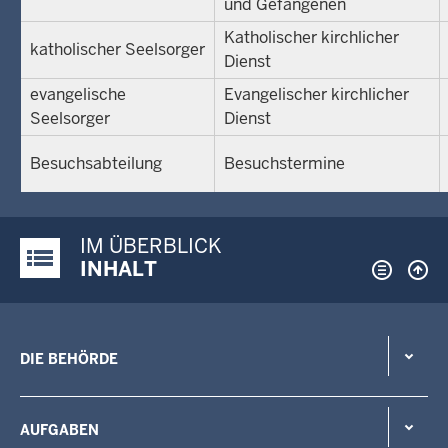
und Gefangenen
Katholischer kirchlicher
katholischer Seelsorger
Dienst
evangelische
Evangelischer kirchlicher
Seelsorger
Dienst
Besuchsabteilung
Besuchstermine
IM ÜBERBLICK
Justiz-Portal im Überblick:
INHALT
DIE BEHÖRDE
AUFGABEN