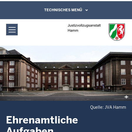
Direkt zum Inhalt
Justizvollzugsanstalt Hamm:
TECHNISCHES MENÜ
Leichte Sprache, Gebärdensprachenvideo
und Kontaktformular
Ehrenamtliche Aufgaben
Quelle: JVA Hamm
Ehrenamtliche
Aufgaben